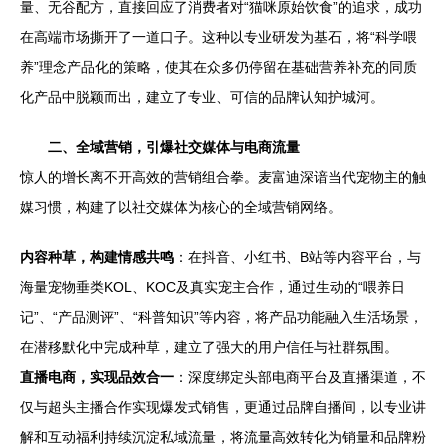
量、无谷配方，直接回应了消费者对“猫咪原始饮食”的追求，成功
在高端市场撕开了一道口子。这种以专业研发为基石，将“科学喂
养”理念产品化的策略，使其在众多仍停留在基础营养补充的同质
化产品中脱颖而出，建立了专业、可信的品牌认知护城河。
二、全域营销，引爆社交媒体与电商流量
惊人的增长离不开高效的营销组合拳。麦富迪深谙当代宠物主的触
媒习惯，构建了以社交媒体为核心的全域营销网络。
内容种草，构建情感共鸣
：在抖音、小红书、B站等内容平台，与
海量宠物垂类KOL、KOC及真实宠主合作，通过生动的“喂养日
记”、“产品测评”、“科普知识”等内容，将产品功能融入生活场景，
在潜移默化中完成种草，建立了强大的用户信任与社群氛围。
直播电商，实现品效合一
：深度绑定头部电商平台及直播渠道，不
仅与超头主播合作实现爆发式销售，更通过品牌自播间，以专业讲
解和互动福利持续沉淀私域流量，将流量高效转化为销量和品牌粉